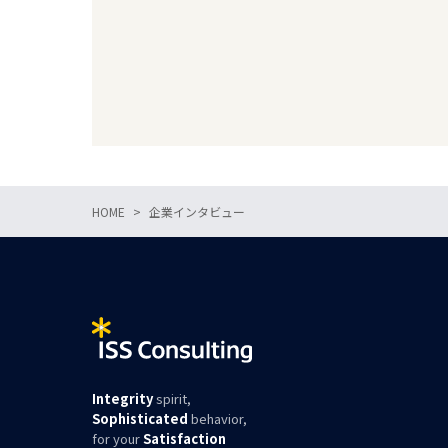
HOME
企業インタビュー
Integrity
spirit,
Sophisticated
behavior,
for your
Satisfaction