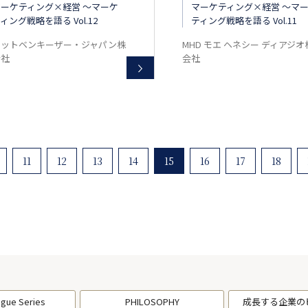
マーケティング×経営 ～マーケ
マーケティング×経営 ～マ
ィング戦略を語る Vol.12
ティング戦略を語る Vol.11
キットベンキーザー・ジャパン株
MHD モエ ヘネシー ディアジオ
会社
会社
11
12
13
14
15
16
17
18
ogue Series
PHILOSOPHY
成長する企業の