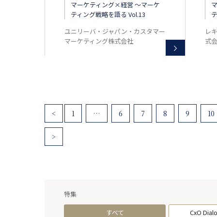
マーケティング×経営 ～マーケ
ティング戦略を語る Vol.13
テ
ユニリーバ・ジャパン・カスタマー
レ
マーケティング株式会社
式
<
1
…
6
7
8
9
10
>
特集
すべて
CxO Dial