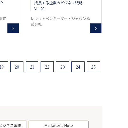
ーケ
成長する企業のビジネス戦略
Vol.20
株式
レキットベンキーザー・ジャパン株
式会社
19
20
21
22
23
24
25
ビジネス戦略
Marketer’s Note