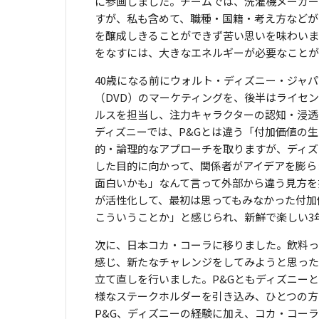
に参画しました。チームでは、洗濯機メーカー
すが、私も含めて、職種・国籍・考え方などが
を醸成しきることができず苦い思いを味わいま
をなすには、大きなエネルギーが必要なことが
40歳になる前にウォルト・ディズニー・ジャ
（DVD）のマーケティングを、後半はライセ
ルスを担当し、注力キャラクターの認知・浸透
ディズニーでは、P&Gとは違う「付加価値の
的・論理的なアプローチを取りますが、ディズ
した目的に向かって、関係者がアイデアを膨ら
面白いかも」なんて言って外部から違う見方を
が活性化して、最初は思ってもみなかった付加
こういうことか」と感じられ、新鮮で楽しい3
次に、日本コカ・コーラに移りました。飲料っ
感じ、新たなチャレンジをしてみようと思った
立て直しを行いました。P&Gともディズニー
様なステークホルダーを引き込み、ひとつの方
P&G、ディズニーの経験に加え、コカ・コー