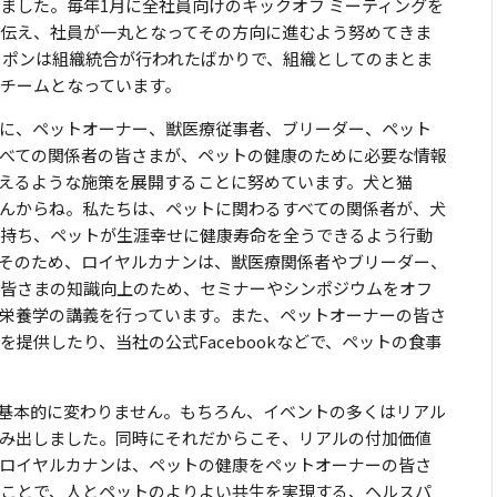
ました。毎年1月に全社員向けのキックオフ ミーティングを
伝え、社員が一丸となってその方向に進むよう努めてきま
ャポンは組織統合が行われたばかりで、組織としてのまとま
チームとなっています。
めに、ペットオーナー、獣医療従事者、ブリーダー、ペット
べての関係者の皆さまが、ペットの健康のために必要な情報
えるような施策を展開することに努めています。犬と猫
せんからね。私たちは、ペットに関わるすべての関係者が、犬
持ち、ペットが生涯幸せに健康寿命を全うできるよう行動
そのため、ロイヤルカナンは、獣医療関係者やブリーダー、
皆さまの知識向上のため、セミナーやシンポジウムをオフ
栄養学の講義を行っています。また、ペットオーナーの皆さ
提供したり、当社の公式Facebookなどで、ペットの食事
基本的に変わりません。もちろん、イベントの多くはリアル
み出しました。同時にそれだからこそ、リアルの付加価値
ロイヤルカナンは、ペットの健康をペットオーナーの皆さ
ことで、人とペットのよりよい共生を実現する、ヘルスパ