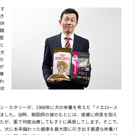
す
き
供
開
意
と
犬
カ
が
輝
わ
状
ン・カタリーが、1968年に犬の栄養を考えた「イエロース
ました。当時、獣医師の彼のもとには、皮膚に疾患を抱え
たが、薬で何度治療してもすぐに再発してします。そこで、
、犬に本来備わった健康を最大限に引き出す最適な栄養バ