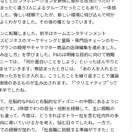
などとのコラボレーションを新規に進める担当だったので
まったく違う3人によるグループだったこともあり、一体感
した。悔しい経験でしたが、新しい環境に飛び込んで何か
よくわかりました。その後の糧となっています。
パンに転職しました。前半はホームエンタテインメント
ンスビジネスのマーケティングと量販・専門店チェーンのセー
プランの開発やキャラクター商品の店頭編集を進めました。
生み出し方」を学びました。P&Gは明確な目的に向けて戦略
ニーでは、「何か面白いことをしよう」といったぼんやりと
ませていきます。煮詰まったときには、「あの人を入れると
持った方を引き入れる。こうしたことを繰り返すことで議論
価値のあるものが生み出されます。「“クリエイティブ”って
年半でしたね。
て、左脳的なP&Gと右脳的なディズニーの中間にあるように
のです。3年間で4つの担当・役割を経験して、主に戦略の
とも違って、今度は、どうすればボトラー社を含む社内外の多
向に導いていけるかを考え、悩む日々でしたね。一方で、
ラでの経験が加わり、「社長職に挑戦する準備ができた」と