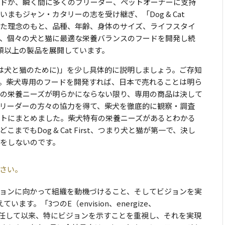
ドが、瞬く間に多くのブリーダー、ペットオーナーに支持
もジャン・カタリーの志を受け継ぎ、「Dog & Cat
一貫した理念のもと、品種、年齢、身体のサイズ、ライフスタイ
、個々の犬と猫に最適な栄養バランスのフードを開発し続
種類以上の製品を展開しています。
 (すべては犬と猫のために)」を少し具体的に説明しましょう。ご存知
。柴犬専用のフードを開発すれば、日本で売れることは明ら
の栄養ニーズが明らかにならない限り、専用の商品は決して
リーダーの方々の協力を得て、柴犬を徹底的に観察・調査
トにまとめました。柴犬特有の栄養ニーズがあるとわかる
でもDog & Cat First、つまり犬と猫が第一で、決し
をしないのです。
さい。
ョンに向かって組織を動機づけること、そしてビジョンを実
す。「3つのE（envision、energize、
長に就任して以来、特にビジョンを示すことを重視し、それを実現