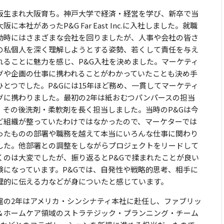
阪生まれ大阪育ち。神戸大学で経済・経営を学び、新卒で当
阪に本社があったP&G Far East Inc.に入社しました。就職
動時にはさまざまな会社を回りましたが、人事や会社の皆さ
の私個人を深く理解しようとする姿勢、若くして責任を与え
れることに魅力を感じ、P&G入社を決めました。マーケティ
グや企画の仕事に携われることがわかっていたことも決め手
ひとつでした。P&Gには15年ほど務め、一貫してマーケティ
グに携わりました。最初の2年は紙おむつパンパースの担当
、その後洗剤・柔軟剤を長く担当しました。当時のP&Gは今
ど組織が整っていたわけではなかったので、マーケターでは
ったものの部署や職務を越えて本当にいろんな仕事に関わり
した。他部署との調整をしながらプロジェクトをリードして
くのは大変でしたが、振り返るとP&Gで揉まれたことが良い
験になっています。P&Gでは、自発性や戦略的思考、相手に
理的に伝える力などが身についたと感じています。
盤の2年はアメリカ・シンシナティ本社に赴任し、ファブリッ
＆ホームケア領域のストラテジック・プランニング・チーム