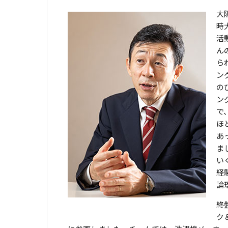
大
時大
活
ん
ら
ン
の
ン
で
ほ
あ
ま
い
経
論
終
ク