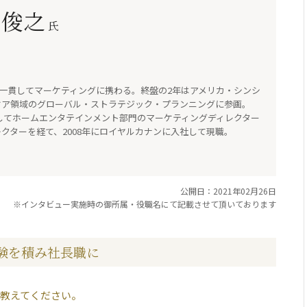
 俊之
氏
ncに入社。一貫してマーケティングに携わる。終盤の2年はアメリカ・シンシ
ケア領域のグローバル・ストラテジック・プランニングに参画。
社してホームエンタテインメント部門のマーケティングディレクター
クターを経て、2008年にロイヤルカナンに入社して現職。
公開日：2021年02月26日
※インタビュー実施時の御所属・役職名にて記載させて頂いております
験を積み社長職に
教えてください。