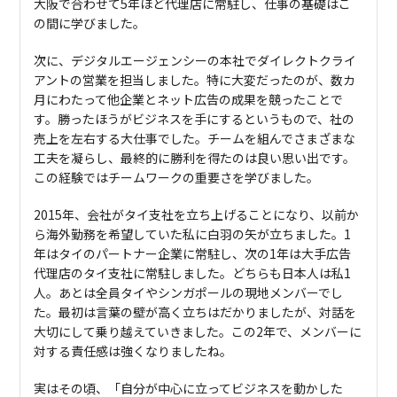
大阪で合わせて5年ほど代理店に常駐し、仕事の基礎はこ
の間に学びました。
次に、デジタルエージェンシーの本社でダイレクトクライ
アントの営業を担当しました。特に大変だったのが、数カ
月にわたって他企業とネット広告の成果を競ったことで
す。勝ったほうがビジネスを手にするというもので、社の
売上を左右する大仕事でした。チームを組んでさまざまな
工夫を凝らし、最終的に勝利を得たのは良い思い出です。
この経験ではチームワークの重要さを学びました。
2015年、会社がタイ支社を立ち上げることになり、以前か
ら海外勤務を希望していた私に白羽の矢が立ちました。1
年はタイのパートナー企業に常駐し、次の1年は大手広告
代理店のタイ支社に常駐しました。どちらも日本人は私1
人。あとは全員タイやシンガポールの現地メンバーでし
た。最初は言葉の壁が高く立ちはだかりましたが、対話を
大切にして乗り越えていきました。この2年で、メンバーに
対する責任感は強くなりましたね。
実はその頃、「自分が中心に立ってビジネスを動かした