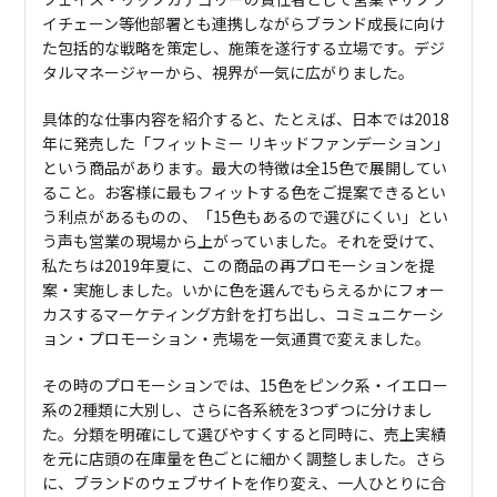
イチェーン等他部署とも連携しながらブランド成長に向け
た包括的な戦略を策定し、施策を遂行する立場です。デジ
タルマネージャーから、視界が一気に広がりました。
具体的な仕事内容を紹介すると、たとえば、日本では2018
年に発売した「フィットミー リキッドファンデーション」
という商品があります。最大の特徴は全15色で展開してい
ること。お客様に最もフィットする色をご提案できるとい
う利点があるものの、「15色もあるので選びにくい」とい
う声も営業の現場から上がっていました。それを受けて、
私たちは2019年夏に、この商品の再プロモーションを提
案・実施しました。いかに色を選んでもらえるかにフォー
カスするマーケティング方針を打ち出し、コミュニケーシ
ョン・プロモーション・売場を一気通貫で変えました。
その時のプロモーションでは、15色をピンク系・イエロー
系の2種類に大別し、さらに各系統を3つずつに分けまし
た。分類を明確にして選びやすくすると同時に、売上実績
を元に店頭の在庫量を色ごとに細かく調整しました。さら
に、ブランドのウェブサイトを作り変え、一人ひとりに合