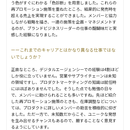
う色がすぐにわかる「色診断」を用意しました。これらの
再プロモーション施策を重ねたところ、結果的に発売時を
超える売上を実現することができました。メンバーと協力
しながら戦略を描き、一連の施策を企画・マネジメントす
るのが、ブランドビジネスリーダーの仕事の醍醐味だと実
感した経験になりました。
これまでのキャリアとはかなり異なる仕事ではな
いでしょうか？
正直なところ、デジタルエージェンシーでの経験は4割ほど
しか役に立っていません。営業やサプライチェーンは未知
の領域ですし、プロダクトマーケティングの知識は就任時
にはほぼありませんでした。そうした点でも勉強の日々
で、メンバーに助けられることも多いですね。先ほど紹介
した再プロモーション施策のときも、在庫調整などについ
ては、プロダクトに詳しいメンバーの助言を積極的に仰ぎ
ました。ただ一方で、未知数だからこそ、ユニークな発想
を生み出せるチャンスもあるので、臆することなく意見す
るようにしています。