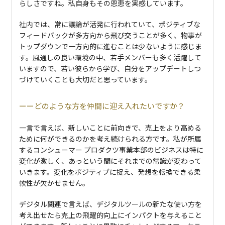
らしさですね。私自身もその恩恵を実感しています。
社内では、常に議論が活発に行われていて、ポジティブな
フィードバックが多方向から飛び交うことが多く、物事が
トップダウンで一方向的に進むことは少ないように感じま
す。風通しの良い環境の中、若手メンバーも多く活躍して
いますので、若い彼らから学び、自分をアップデートしつ
づけていくことも大切だと思っています。
どのような方を仲間に迎え入れたいですか？
一言で言えば、新しいことに前向きで、売上をより高める
ために何ができるのかを考え続けられる方です。私が所属
するコンシューマー プロダクツ事業本部のビジネスは特に
変化が激しく、あっという間にそれまでの常識が変わって
いきます。変化をポジティブに捉え、発想を転換できる柔
軟性が欠かせません。
デジタル関連で言えば、デジタルツールの新たな使い方を
考え出せたら売上の飛躍的向上にインパクトを与えること