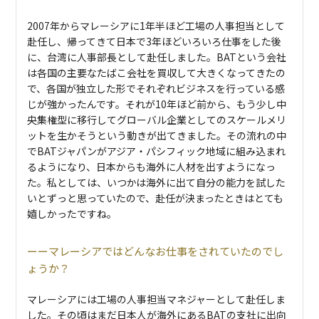
2007年からマレーシアに1年半ほど工場の人事担当として
赴任し、帰ってきて日本で3年ほどいろいろ仕事をした後
に、台湾に人事部長として赴任しました。BATという会社
は各国の主要なたばこ会社を買収して大きくなってきたの
で、各国が独立した形でそれぞれビジネスを行っている感
じが強かったんです。それが10年ほど前から、もう少し中
央集権型に移行してグローバル企業としてのスケールメリ
ットを生かそうという動きが出てきました。その流れの中
でBATジャパンがアジア・パシフィック地域に組み込まれ
るようになり、日本からも海外に人材を出すようになっ
た。私としては、いつかは海外に出て自分の能力を試した
いとずっと思っていたので、赴任が決まったときはとても
嬉しかったですね。
マレーシアではどんなお仕事をされていたのでし
ょうか？
マレーシアには工場の人事担当マネジャーとして赴任しま
した。その頃はまだ日本人が海外にあるBATの支社に出向