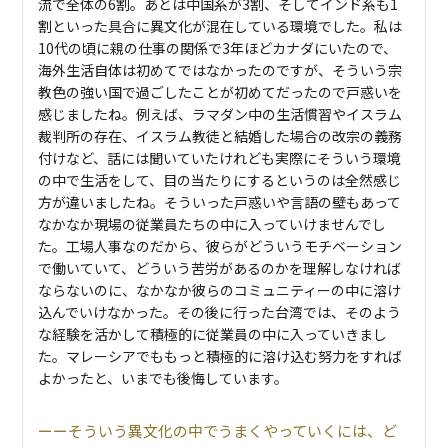
流で全体の6割。あとは中国系が3割、そしてインド系も1
割といった具合に異文化が混在している環境でした。私は
10代の頃に親の仕事の関係で3年ほどカナダにいたので、
海外生活自体は初めてではなかったのですが、そういう宗
教色の強い国で過ごしたことが初めてだったので戸惑いを
感じましたね。例えば、ラマダン中の生活慣習やイスラム
裁判所の存在、イスラム教徒と結婚した場合の改宗の義務
付けなど、話には聞いていたけれども実際にそういう環境
の中で生活をして、目の当たりにするというのは全然感じ
方が違いましたね。そういった戸惑いや言語の壁もあって
なかなか現場の従業員たちの中に入っていけませんでし
た。工場人事なのだから、彼らがどういうモチベーション
で働いていて、どういう苦労があるのかを理解しなければ
ならないのに、なかなか彼らのコミュニティーの中に溶け
込んでいけなかった。その後に行った台湾では、そのよう
な経験を活かして積極的に従業員の中に入っていきまし
た。マレーシアでももっと積極的に溶け込む努力をすれば
よかったと、いまでも後悔しています。
そういう異文化の中でうまくやっていくには、ど