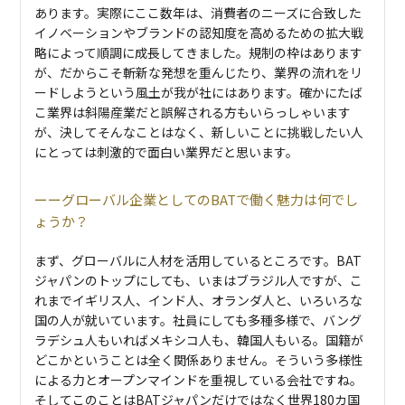
あります。実際にここ数年は、消費者のニーズに合致した
イノベーションやブランドの認知度を高めるための拡大戦
略によって順調に成長してきました。規制の枠はあります
が、だからこそ斬新な発想を重んじたり、業界の流れをリ
ードしようという風土が我が社にはあります。確かにたば
こ業界は斜陽産業だと誤解される方もいらっしゃいます
が、決してそんなことはなく、新しいことに挑戦したい人
にとっては刺激的で面白い業界だと思います。
グローバル企業としてのBATで働く魅力は何でし
ょうか？
まず、グローバルに人材を活用しているところです。BAT
ジャパンのトップにしても、いまはブラジル人ですが、こ
れまでイギリス人、インド人、オランダ人と、いろいろな
国の人が就いています。社員にしても多種多様で、バング
ラデシュ人もいればメキシコ人も、韓国人もいる。国籍が
どこかということは全く関係ありません。そういう多様性
による力とオープンマインドを重視している会社ですね。
そしてこのことはBATジャパンだけではなく世界180カ国