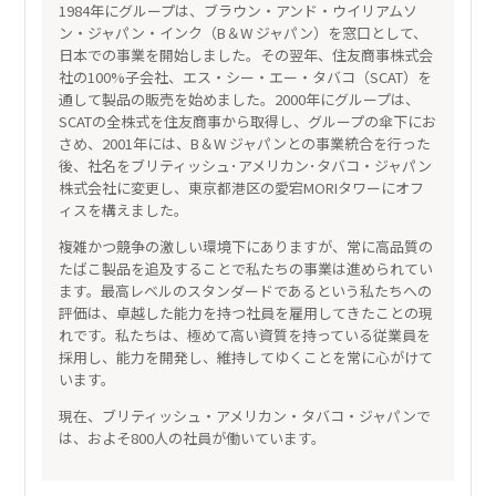
1984年にグループは、ブラウン・アンド・ウイリアムソ
ン・ジャパン・インク（B＆W ジャパン）を窓口として、
日本での事業を開始しました。その翌年、住友商事株式会
社の100%子会社、エス・シー・エー・タバコ（SCAT）を
通して製品の販売を始めました。2000年にグループは、
SCATの全株式を住友商事から取得し、グループの傘下にお
さめ、2001年には、B＆W ジャパンとの事業統合を行った
後、社名をブリティッシュ･アメリカン･タバコ・ジャパン
株式会社に変更し、東京都港区の愛宕MORIタワーにオフ
ィスを構えました。
複雑かつ競争の激しい環境下にありますが、常に高品質の
たばこ製品を追及することで私たちの事業は進められてい
ます。最高レベルのスタンダードであるという私たちへの
評価は、卓越した能力を持つ社員を雇用してきたことの現
れです。私たちは、極めて高い資質を持っている従業員を
採用し、能力を開発し、維持してゆくことを常に心がけて
います。
現在、ブリティッシュ・アメリカン・タバコ・ジャパンで
は、およそ800人の社員が働いています。