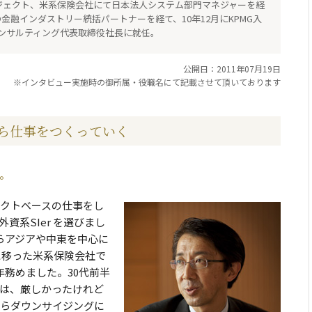
プロジェクト、米系保険会社にて日本法人システム部門マネジャーを経
での金融インダストリー統括パートナーを経て、10年12月にKPMG入
トコンサルティング代表取締役社長に就任。
公開日：2011年07月19日
※インタビュー実施時の御所属・役職名にて記載させて頂いております
ら仕事をつくっていく
。
クトベースの仕事をし
資系SIer を選びまし
らアジアや中東を中心に
に移った米系保険会社で
年務めました。30代前半
は、厳しかったけれど
らダウンサイジングに