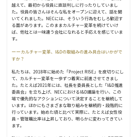
越えて、最初から役員に直談判しに行ったりしていまし
た。役員の皆さんはそんな私をオープンに迎えて、話を聞
いてくれました。NECには、そういう行為をむしろ歓迎す
る面があります。このままカルチャー変革を続けていけ
ば、他社とは一味違う会社になれると手応えを感じていま
す。
カルチャー変革、I&Dの取組みの進み具合はいかがで
すか？
私たちは、2018年に始めた「Project RISE」を皮切りにし
て、カルチャー変革を一歩ずつ着実に前進させてきまし
た。たとえば2021年には、社長を委員長とした「I&D推進
委員会」を立ち上げ、NECにおけるI&D議論を行い、この
場で優先的なアクションについて決定することを継続して
います。ほかにもさまざまな取り組みを継続的・段階的に
行っています。始めた頃と比べて実際に、たとえば女性役
員・管理職比率は上昇しており、明らかに変わってきてい
ます。