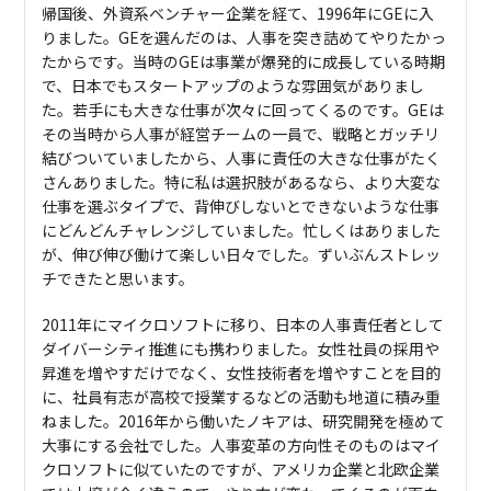
帰国後、外資系ベンチャー企業を経て、1996年にGEに入
りました。GEを選んだのは、人事を突き詰めてやりたかっ
たからです。当時のGEは事業が爆発的に成長している時期
で、日本でもスタートアップのような雰囲気がありまし
た。若手にも大きな仕事が次々に回ってくるのです。GEは
その当時から人事が経営チームの一員で、戦略とガッチリ
結びついていましたから、人事に責任の大きな仕事がたく
さんありました。特に私は選択肢があるなら、より大変な
仕事を選ぶタイプで、背伸びしないとできないような仕事
にどんどんチャレンジしていました。忙しくはありました
が、伸び伸び働けて楽しい日々でした。ずいぶんストレッ
チできたと思います。
2011年にマイクロソフトに移り、日本の人事責任者として
ダイバーシティ推進にも携わりました。女性社員の採用や
昇進を増やすだけでなく、女性技術者を増やすことを目的
に、社員有志が高校で授業するなどの活動も地道に積み重
ねました。2016年から働いたノキアは、研究開発を極めて
大事にする会社でした。人事変革の方向性そのものはマイ
クロソフトに似ていたのですが、アメリカ企業と北欧企業