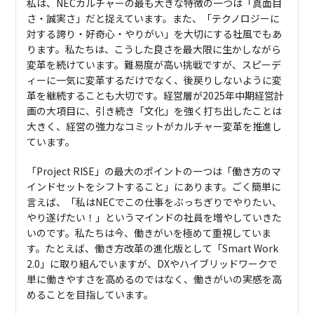
私は、NECカルチャーの最も大きな特徴の一つは「真面目
さ・誠実さ」だと捉えています。また、「テクノロジーに
対する誇り・好奇心・やりがい」を大切にする社風でもあ
ります。私たちは、こうした良さを最大限に生かしながら
変革を続けています。難易度が高い挑戦ですが、スピーデ
ィーに一気に変革するだけでなく、後戻りしないように変
革を継続することも大切です。経営層が2025年中期経営計
画の大項目に、引き続き「文化」を強く打ち出したことは
大きく、経営の強力なコミットがカルチャー変革を推進し
ています。
「Project RISE」の最大のポイントの一つは「働き方のマ
インドセットをシフトすること」にあります。ごく簡単に
言えば、「私はNECでこの仕事をぶっちぎりでやりたい、
やり遂げたい！」というマインドの社員を増やしていきた
いのです。私たちは今、働きがいを極めて重視していま
す。たとえば、働き方改革の進化版として「Smart Work
2.0」に取り組んでいますが、DXやハイブリッドワークで
単に働きやすさを高めるのではなく、働きがいの実感を高
めることを目指しています。