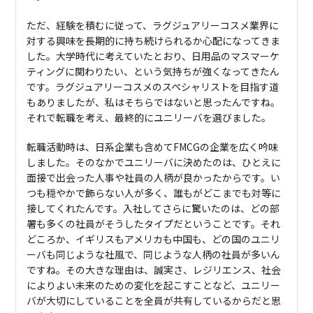
ただ、経験を積むに従って、ラグジュアリーコスメ業界に
対する興味を長期的に持ち続けられるか心配になってきま
した。大学時代に考えていたとおり、日用品のマスマーケ
ティングに関わりたい、という気持ちが強くなってきたん
です。ラグジュアリーコスメのスペシャリストを目指す道
もありましたが、私はそちらではないと思ったんですね。
それで転職を考え、最終的にユニリーバを選びました。
転職活動時は、日系企業も含めてFMCGの企業を広く吟味
しました。そのなかでユニリーバに決めたのは、ひとえに
面接で出会った人事や社員の人柄が良かったからです。い
つも穏やかで飾らない人が多く、誰もがどこまでも対等に
接してくれたんです。入社してさらに驚いたのは、どの部
署も多くの社員がそうしたタイプだということです。それ
どころか、イギリスもアメリカも中国も、どの国のユニリ
ーバも同じような社風で、同じような人柄の社員が多いん
ですね。その大きな理由は、誠実さ、レジリエンス、社会
によりよい未来のための変化を起こすことなど、ユニリー
バが大切にしていることを全員が共有しているからだと思