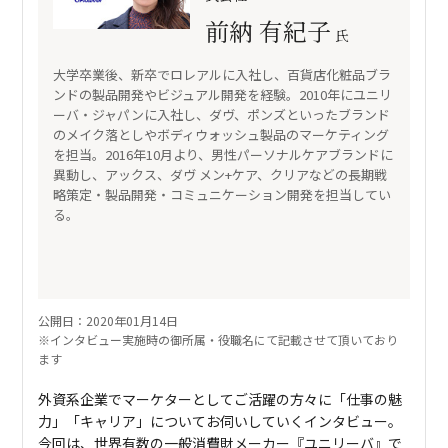
前納 有紀子
氏
大学卒業後、新卒でロレアルに入社し、百貨店化粧品ブラ
ンドの製品開発やビジュアル開発を経験。2010年にユニリ
ーバ・ジャパンに入社し、ダヴ、ポンズといったブランド
のメイク落としやボディウォッシュ製品のマーケティング
を担当。2016年10月より、男性パーソナルケアブランドに
異動し、アックス、ダヴ メン+ケア、クリアなどの長期戦
略策定・製品開発・コミュニケーション開発を担当してい
る。
公開日：2020年01月14日
※インタビュー実施時の御所属・役職名にて記載させて頂いており
ます
外資系企業でマーケターとしてご活躍の方々に「仕事の魅
力」「キャリア」についてお伺いしていくインタビュー。
今回は、世界有数の一般消費財メーカー『ユニリーバ』で