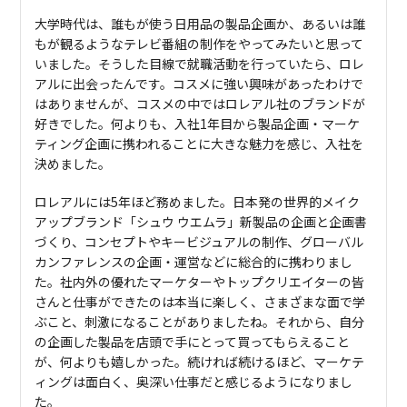
大学時代は、誰もが使う日用品の製品企画か、あるいは誰
もが観るようなテレビ番組の制作をやってみたいと思って
いました。そうした目線で就職活動を行っていたら、ロレ
アルに出会ったんです。コスメに強い興味があったわけで
はありませんが、コスメの中ではロレアル社のブランドが
好きでした。何よりも、入社1年目から製品企画・マーケ
ティング企画に携われることに大きな魅力を感じ、入社を
決めました。
ロレアルには5年ほど務めました。日本発の世界的メイク
アップブランド「シュウ ウエムラ」新製品の企画と企画書
づくり、コンセプトやキービジュアルの制作、グローバル
カンファレンスの企画・運営などに総合的に携わりまし
た。社内外の優れたマーケターやトップクリエイターの皆
さんと仕事ができたのは本当に楽しく、さまざまな面で学
ぶこと、刺激になることがありましたね。それから、自分
の企画した製品を店頭で手にとって買ってもらえること
が、何よりも嬉しかった。続ければ続けるほど、マーケテ
ィングは面白く、奥深い仕事だと感じるようになりまし
た。