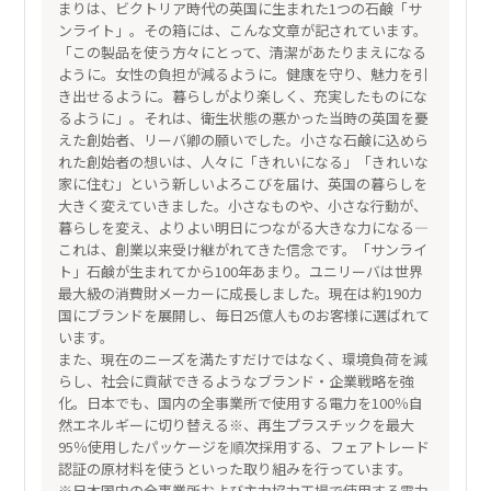
まりは、ビクトリア時代の英国に生まれた1つの石鹸「サ
ンライト」。その箱には、こんな文章が記されています。
「この製品を使う方々にとって、清潔があたりまえになる
ように。女性の負担が減るように。健康を守り、魅力を引
き出せるように。暮らしがより楽しく、充実したものにな
るように」。それは、衛生状態の悪かった当時の英国を憂
えた創始者、リーバ卿の願いでした。小さな石鹸に込めら
れた創始者の想いは、人々に「きれいになる」「きれいな
家に住む」という新しいよろこびを届け、英国の暮らしを
大きく変えていきました。小さなものや、小さな行動が、
暮らしを変え、よりよい明日につながる大きな力になる―
これは、創業以来受け継がれてきた信念です。「サンライ
ト」石鹸が生まれてから100年あまり。ユニリーバは世界
最大級の消費財メーカーに成長しました。現在は約190カ
国にブランドを展開し、毎日25億人ものお客様に選ばれて
います。
また、現在のニーズを満たすだけではなく、環境負荷を減
らし、社会に貢献できるようなブランド・企業戦略を強
化。日本でも、国内の全事業所で使用する電力を100％自
然エネルギーに切り替える※、再生プラスチックを最大
95％使用したパッケージを順次採用する、フェアトレード
認証の原材料を使うといった取り組みを行っています。
※日本国内の全事業所および主力協力工場で使用する電力