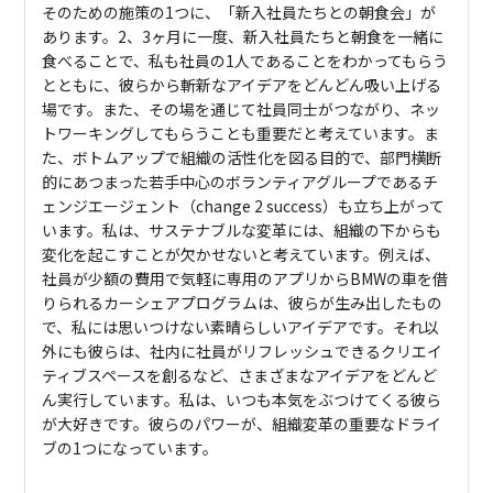
そのための施策の1つに、「新入社員たちとの朝食会」が
あります。2、3ヶ月に一度、新入社員たちと朝食を一緒に
食べることで、私も社員の1人であることをわかってもらう
とともに、彼らから斬新なアイデアをどんどん吸い上げる
場です。また、その場を通じて社員同士がつながり、ネッ
トワーキングしてもらうことも重要だと考えています。ま
た、ボトムアップで組織の活性化を図る目的で、部門横断
的にあつまった若手中心のボランティアグループであるチ
ェンジエージェント（change 2 success）も立ち上がって
います。私は、サステナブルな変革には、組織の下からも
変化を起こすことが欠かせないと考えています。例えば、
社員が少額の費用で気軽に専用のアプリからBMWの車を借
りられるカーシェアプログラムは、彼らが生み出したもの
で、私には思いつけない素晴らしいアイデアです。それ以
外にも彼らは、社内に社員がリフレッシュできるクリエイ
ティブスペースを創るなど、さまざまなアイデアをどんど
ん実行しています。私は、いつも本気をぶつけてくる彼ら
が大好きです。彼らのパワーが、組織変革の重要なドライ
ブの1つになっています。