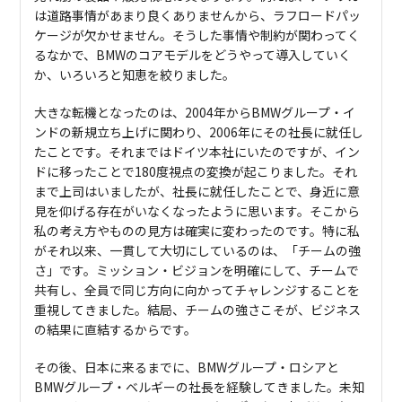
は道路事情があまり良くありませんから、ラフロードパッ
ケージが欠かせません。そうした事情や制約が関わってく
るなかで、BMWのコアモデルをどうやって導入していく
か、いろいろと知恵を絞りました。
大きな転機となったのは、2004年からBMWグループ・イ
ンドの新規立ち上げに関わり、2006年にその社長に就任し
たことです。それまではドイツ本社にいたのですが、イン
ドに移ったことで180度視点の変換が起こりました。それ
まで上司はいましたが、社長に就任したことで、身近に意
見を仰げる存在がいなくなったように思います。そこから
私の考え方やものの見方は確実に変わったのです。特に私
がそれ以来、一貫して大切にしているのは、「チームの強
さ」です。ミッション・ビジョンを明確にして、チームで
共有し、全員で同じ方向に向かってチャレンジすることを
重視してきました。結局、チームの強さこそが、ビジネス
の結果に直結するからです。
その後、日本に来るまでに、BMWグループ・ロシアと
BMWグループ・ベルギーの社長を経験してきました。未知