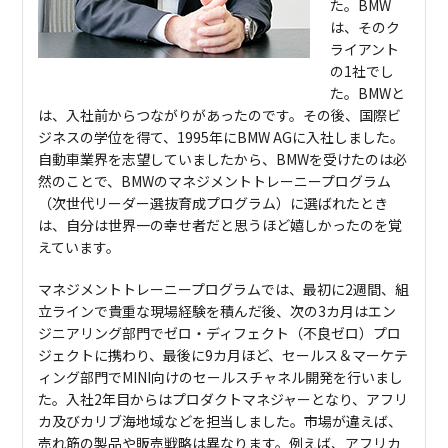
た。BMW
は、そのク
ライアント
の1社でし
た。BMWと
は、入社前からつながりがあったのです。その後、国際ビ
ジネスの学位を得て、1995年にBMW AGに入社しました。
自動車業界を志望していましたから、BMWを受けたのは必
然のことで、BMWのマネジメントトレーニープログラム
（次世代リーダー選抜育成プログラム）に選ばれたとき
は、自分は世界一の幸せ者だと思うほど嬉しかったのを覚
えています。
マネジメントトレーニープログラムでは、最初に2週間、組
立ラインで貴重な現場経験を積んだ後、次の3カ月はエン
ジニアリング部門でゼロ・ディフェクト（不良ゼロ）プロ
ジェクトに携わり、最後に9カ月ほど、セールス＆マーケテ
ィング部門でMINI向けのセールスチャネル開発を行いまし
た。入社2年目からはプロダクトマネジャーとなり、アフリ
カ及びカリブ海地域などを担当しました。市場が違えば、
売れ筋の製品や販売戦略は異なります。例えば、アフリカ