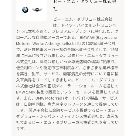
ビー・エム・ダブリュー株式会
社
ビー・エム・ダブリュー株式会社
は、ドイツ・バイエルン州ミュンヘ
ン市に本社を置く、プレミアム・ブランドに特化した、グ
ローバルな自動車メーカーである、 BMW AG (Bayerische
Motoren Werke Aktiengesellschaft) の100%出資子会社
で、欧州自動車メーカー初の全額出資子会社として、1981
年に日本に設立されました。以来ビー・エム・ダブリュー
株式会社は、当時は珍しかった専売店網の構築に始まり、
低金利ローンや認定中古車制度など、さまざまな業界標準
を築き、製品、サービス、顧客満足の分野において常に輸
入車業界をリードしてきました。ビー・エム・ダブリュー
株式会社は全国の正規ディーラー・ショールームを通じて
BMWとMINI製品の販売とアフターセールスを提供していま
す。また、BMW Motorrad (オートバイ) の製品・サービス
は、自動車同様、専売店ネットワークを通して提供してい
ます。 関連子会社に金融サービスを提供するビー・エム・
ダブリュー・ジャパン・ファイナンス株式会社と、直営販
社であるビー・エム・ダブリュー東京株式会社を有してい
ます。