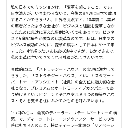
私の日本でのミッションは、「変革を起こすこと」です。
日本法人が、いま変わらないと、今後のBMWは日本で成功
することができません。世界を見渡すと、10年前には業界
の覇者だったような会社が、ビジネスと組織を変革しなか
ったために急速に衰えた事例がいくつもあります。ビジネ
スと組織に最も必要なのは変革なのです。私は、日本での
ビジネス成功のために、変革の旗手として日本にやって来
ました。4年経ったいまも旅の途中ですが、おかげさまで、
私の変革に付いてきてくれる社員がたくさんいます。
具体的には、「ストラテジー・ハウス」の実現に注力して
きました。「ストラテジー・ハウス」とは、カスタマー・
パートナー・アソシエイト（社員）の全方位に魅力的な会
社となり、プレミアムなオートモーティブカンパニーであ
り続けるというビジョンとそれを支える４つの施策をハウ
スとそれを支える柱にみたてたものを呼んでいます。
1つ目の柱は「最高のディーラー、リテールパートナーの構
築」で、ディーラートレーニングやアフターサービスの改
善はもちろんのこと、特にディーラー施設の「リノベーシ