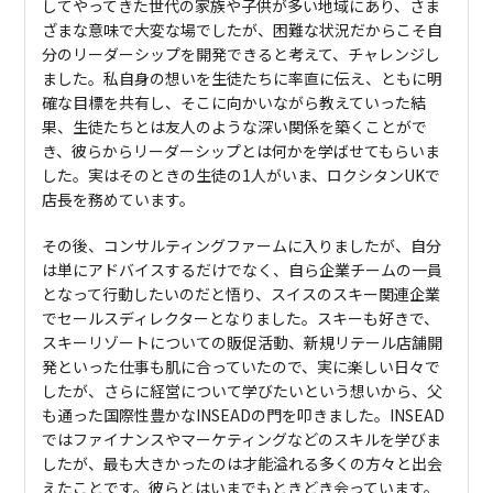
してやってきた世代の家族や子供が多い地域にあり、さま
ざまな意味で大変な場でしたが、困難な状況だからこそ自
分のリーダーシップを開発できると考えて、チャレンジし
ました。私自身の想いを生徒たちに率直に伝え、ともに明
確な目標を共有し、そこに向かいながら教えていった結
果、生徒たちとは友人のような深い関係を築くことがで
き、彼らからリーダーシップとは何かを学ばせてもらいま
した。実はそのときの生徒の1人がいま、ロクシタンUKで
店長を務めています。
その後、コンサルティングファームに入りましたが、自分
は単にアドバイスするだけでなく、自ら企業チームの一員
となって行動したいのだと悟り、スイスのスキー関連企業
でセールスディレクターとなりました。スキーも好きで、
スキーリゾートについての販促活動、新規リテール店舗開
発といった仕事も肌に合っていたので、実に楽しい日々で
したが、さらに経営について学びたいという想いから、父
も通った国際性豊かなINSEADの門を叩きました。INSEAD
ではファイナンスやマーケティングなどのスキルを学びま
したが、最も大きかったのは才能溢れる多くの方々と出会
えたことです。彼らとはいまでもときどき会っています。