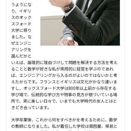
うようにな
り、イギリ
スのオック
スフォード
大学に移り
ました。な
ぜエンジニ
アリングを
選んだかと
いえば、論理的に理由づけして問題を解決する方法を考え
ることと数学が好きな私が実用的に経営を学ぶのであれ
ば、エンジニアリングから入るのがよいのではないかと考
えたからです。フランスとイギリスは文化がかなり違いま
すし、オックスフォード大学は800年以上前から存在する
学び場で、伝統的な学び方や物事の見方が根づいている場
所で、実に楽しい日々で、いまでも大学時代の友人とはと
きどき会っています。
大学卒業後、これから何をすべきかを考えるために、数学
の教師になりました。私が着任した学校は貧困層、移民と