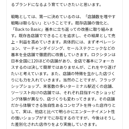
るブランドになるよう育てていきたいと思います。
戦略としては、第一に決めているのは、「店舗数を増やす
戦略は取らない」ということです。既存店舗の強化と、
「Back to Basic」基本に立ち返っての改善に取り組みま
す。既存各店舗でできることを追求し、その結果として売
上・利益を高めていきます。具体的には、まずオペレーシ
ョン、マーチャンダイジング、セールステクニックなどの
基本を全店舗で徹底的に改善していきます。ロクシタンは
日本全国に120ほどの店舗があり、全店で基本にフォーカ
スするのは決して簡単ではありませんが、これをやり遂げ
たいと考えています。また、店舗の特徴を生かした店づく
りにも力を入れていきます。当然のことですが、フラッグ
シップショップ、来客数の多いターミナル駅近くの店舗、
ツーリスト向けの店舗では、それぞれ目指すべきショッピ
ング体験が異なり、店づくりも変わってきます。その店舗
だから体験できる独自性あるコンセプトを持った店作りと
して、実は、他店と比べて明らかにエンターテイメント性
の強いショップがすでに存在するのですが、今後はそうし
た差別化された店作りをより実施していきます。