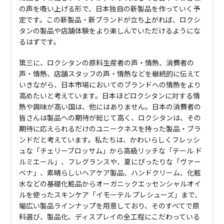
の声を吸い上げる形で、日本独自の新製品を作っていく予
定です。この新製品・新ブランドが立ち上がれば、ロクシ
タンの製品や店舗体験をより楽しんでいただけるようにな
るはずです。
第三に、ロクシタンの原料生産者の声・情熱、消費者の
声・情熱、店舗スタッフの声・情熱などを継続的に伝えて
いきながら、日本市場においてのブランドへの情熱をより
高めたいと考えています。日本ほどロクシタンに対する情
熱や興味が高い国は、他にはありません。日本の消費者の
皆さんは製品への期待が総じて高く、ロクシタンは、その
期待に応えられるだけのユニークネスを持った製品・ブラ
ンドだと考えています。私たちは、かわいらしくフレッシ
ュな「チェリーブロッサム」から高級リッチな「テール ド
ルミエール」、フレグランスや、夏にぴったりな「ヴァー
ベナ」、素晴らしいヘアケア製品、ハンドクリーム、化粧
水などの基礎化粧品からオーガニックエッセンシャルオイ
ルを使ったスキンケア「イモーテル プレシューズ」まで、
幅広い製品ラインナップを用意しており、そのすべてで原
料選び、製品化、ディスプレイの全工程にこだわっている