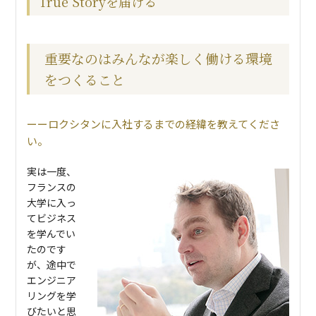
True Storyを届ける
重要なのはみんなが楽しく働ける環境
をつくること
ロクシタンに入社するまでの経緯を教えてくださ
い。
実は一度、
フランスの
大学に入っ
てビジネス
を学んでい
たのです
が、途中で
エンジニア
リングを学
びたいと思