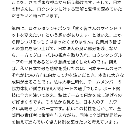
ことを、さまざまな視点から伝え続けます。そして、日本
の皆さんに、ロクシタンに対する理解と愛情を深めていた
だきたいと願っています。
第四に、ロクシタンジャポンで「働く皆さんのマインドセ
ットを変えたい」という想いがあります。とはいえ、上か
ら押しつけるつもりはまったくありません。従業員の皆さ
んの意見を吸い上げて、日本法人の良い部分を残しなが
ら、一方でグローバルの視点を取り入れ、ロクシタングル
ープの一員であるという意識を強くしたいのです。例え
ば、私が日本で最も感銘を受けたのは、日本チームのそれ
ぞれが1つの方向に向かって力を注いだとき、本当に大きな
成果が出ることです。私は大学生時代、チームメンバーの
協力体制が試される8人制ボートの選手でした。ボート競
技に全力を注いで以来、私はチームで何かを成し遂げるの
が好きなのです。その私から見ると、日本人のチームワー
クは素晴らしいの一言です。私はこの特性を活かして、全
部門の責任者に権限を与えながら、同時に全部門が足並み
を揃えて進んでいく協力体制を築きたいと考えています。