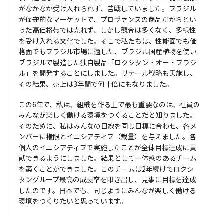
がなかなか受け入れられず、苦戦していました。ブラジル
が保守的なマーケットで、プロヴァンスの商品だからとい
った高価格帯では売れず、しかし競合は多くなく、多様性
を受け入れる文化でした。そこで私たちは、性能面でも価
格面でもブラジル市場に適した、ブラジル国産植物を使い
ブラジルで製造した独自製品「ロクシタン・オー・ブラジ
ル」を開発することにしました。リテール戦略も実施し、
その結果、売上は3年間で何十倍にもなりました。
この6年で、私は、組織を作る上で最も重要なのは、社員の
みんなが楽しく働ける環境をつくることだと知りました。
そのために、私はみんなの目線を同じ目標に合わせ、各メ
ンバーに権限とイニシアティブ（裁量）を与えました。各
個人のイニシアティブで実施したことが全体目標達成に貢
献できるようにしました。結果として一体感のあるチーム
を築くことができました。このチームは2年続けてロクシ
タングループ最高の成長率を叩き出し、見事に目標を達成
したのです。日本でも、同じようにみんなが楽しく働ける
環境をつくりたいと思っています。