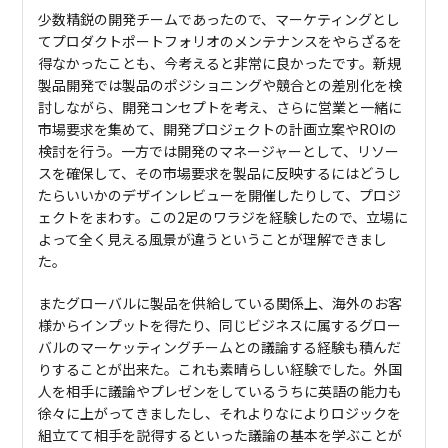
少数精鋭の開発チームであったので、マーケティングとし
てプロダクトポートフォリオのメンテナンスをやらざるを
得なかったことも、今考えると非常に良かったです。新規
製品開発では製品のポジショニングや競合との差別化を検
討しながら、開発コンセプトを考え、さらに営業と一緒に
市場要求を集めて、開発プロジェクトの計画立案やROIの
検討を行う。一方では開発のマネージャーとして、リソー
スを確保して、その市場要求を製品に反映するにはどうし
たらいいかのデザインレビューを開催したりして、プロジ
ェクトをまわす。この2足のワラジを経験したので、立場に
よって全く見える風景が違うということが理解できまし
た。
またグローバルに製品を供給している関係上、海外のお客
様からインプットを得たり、同じビジネスに属するグロー
バルのマーケッティングチームとの議論する経験も積んだ
りすることが出来た。これも素晴らしい経験でした。外国
人を相手に議論やプレゼンをしているうちに英語の能力も
徐々に上がってきましたし、それよりなによりロジックを
組立てて相手を説得するといった議論の基本を学ぶことが