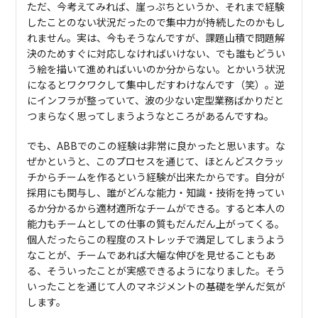
ただ、今考えてみれば、崖っぷちというか、それまで経験
したことのない状況だったので集中力が持続したのかもし
れません。実は、今もそうなんですが、課題山積で問題解
決のためすぐに対応しなければいけない、でも誰もどうい
う絵を描いて進めればいいのか分からない。とかいう状況
になるとワクワクして集中しだすわけなんです（笑）。逆
にインフラが整っていて、波の少ない定型業務ばかりだと
つまらなく思ってしまうようなところがあるんですね。
でも、ABBでのこの経験は非常に良かったと思います。な
ぜかというと、このプロセスを通じて、ほとんどスクラッ
チからチームを作るという経験が出来たからです。自分が
採用にも関与し、誰がどんな能力・知識・技術を持ってい
るか分かるから適材適所なチームができる。すると本人の
能力もチームとしての仕事の質もだんだん上がってくる。
個人だったらこの程度のストレッチで満足してしまうよう
なことが、チームであれば大幅な伸びを見せることもあ
る、そういったことが実感できるようになりました。そう
いったことを通じて人のマネジメントの基礎を学んだ気が
します。