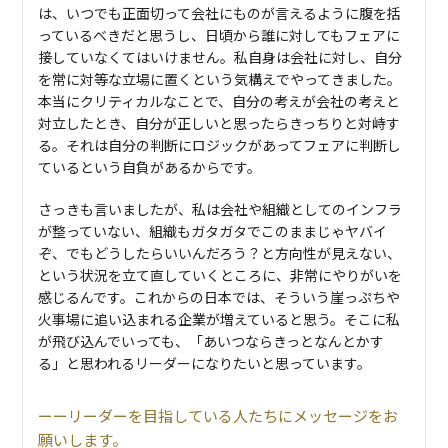
は、いつでも正面切って会社にものが言えるように腹を括
っているべきだと思うし、日頃から誰に対してもフェアに
接していなくてはいけません。私自身は会社に対し、自分
を常に対等な立場に置くという気構えでやってきました。
本当にクリティカルなことで、自分の考えが会社の考えと
対立したとき、自分が正しいと思ったらきっちりと対峙す
る。それは自分の判断にロジックがあってフェアに判断し
ているという自負があるからです。
さっきも言いましたが、私は会社や組織としてのインフラ
が整っていない、組織もガタガタでこのままじゃヤバイ
ぞ、でもどうしたらいいんだろう？と方向性が見えない、
という状況を立て直していくところに、非常にやりがいを
感じるんです。これからの日本では、そういう崖っぷちや
火事場に追い込まれる企業が増えていると思う。そこに私
が飛び込んでいっても、「あいつならきっとなんとかす
る」と思われるリーダーになりたいと思っています。
リーダーを目指している人たちにメッセージをお
願いします。