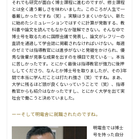
それでも研究が面白く博士課程に進むのですが、修士課程
とは全く違う厳しさを味わいました。このころが人生で一
番厳しかったですね（笑）。実験はうまくいかない、新た
に始めたシミュレーションではすぐに計算が発散する、教
科書や論文を読んでもなかなか理解できない。そんな中で
博士号を取るために国際会議で発表し、論文がレフリーの
査読を通過して学会誌に掲載されなければいけない。毎週
のゼミでは指導教官には進歩がないと発破をかけられ、優
秀な後輩が見事な成果を出すのを横目で見ている…。本当
に苦しかったです。とにかく最後は指導教官が強力に後押
ししてくださり、なんとか博士号を取りましたが、その3年
間で本当に学んだことは打たれ強さ（笑）ですね。まあ、
大学に残るほど頭が良くないっていうことで（笑）、指導
教官からも紹介はなかったですし、とにかく大学を出て実
社会で働こうと決めていました。
そして明電舎に就職されたのですね。
明電舎では博士
号を持った自分