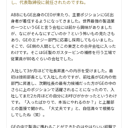
し、代表取締役に就任されたのですね。
ABBにもGE出身のCEOが来たり、主要ポジションにGE出
身者が着任するようになってきました。世界最強の製造業
の一つというGEと言う会社には前から興味がありました
が、なにがそんなにすごいのか？という怖いもの見たさも
あり、GEのエナジー部門に応募し採用してもらいました。
そこで、GE側の人間としてこの東芝との合弁会社に入った
わけです。そこはGE製のガスタービンの補修を行う工場で
従業員が80名ぐらいの会社でした。
入社して3か月ほどで社長昇進への内示を受けました。最
初は技術部長として入社したのですが、前社長がGE内の他
部門に昇進し、次期社長の最有力候補だった方がGEの中の
さらに上のポジションで活躍されることになったので、入
社してまだ2カ月ほどの自分にお呼びがかかったというわけ
です。「入ったばかりで、本当にやれるのか？」と上層部
との面接で聞かれ、「大丈夫です」と、自信満々で根拠な
しでしたね（笑）。
GEの中で製造に携わることができたのはやはりいい経験で