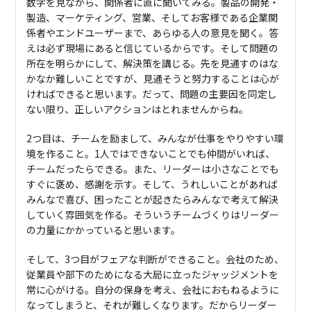
数字を見ながら、関係者に直に聞いてみる。製品の開発・
製造、マーケティング、営業、そしてお客様である企業関
係者やエンドユーザーまで、あらゆる人の意見を聞く。答
えは必ず現場にあると信じているからです。そして問題の
所在を明らかにして、解決策を講じる。先を見通すのはな
かなか難しいことですが、見通そうと努力することは心が
ければできると思います。だって、問題の主要因を同定し
ない限り、正しいアクションはとれませんからね。
2つ目は、チームを励まして、みんなが仕事をやりやすい環
境を作ること。1人ではできないことでも仲間がいれば、
チームだったらできる。また、リーダーは小さなことでも
すぐに褒め、感謝を示す。そして、うれしいことがあれば
みんなで喜び、困ったことが起きたらみんなで考えて解決
していく雰囲気を作る。そういうチームづくりはリーダー
の力量にかかっていると思います。
そして、3つ目がフェアな判断ができること。会社のため、
従業員や部下のためになる大局に立ったジャッジメントを
常に心がける。自分の保身を考え、会社におもねるように
なってしまうと、それが難しくなります。だからリーダー