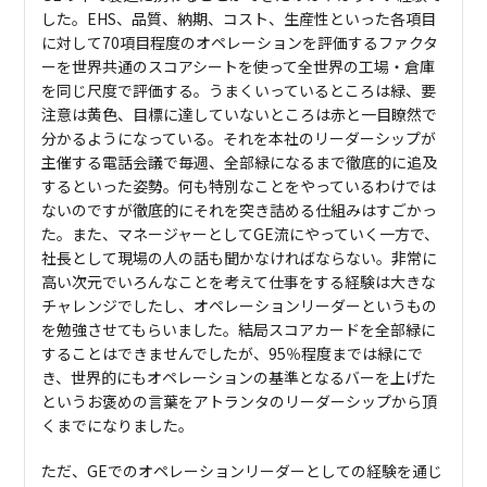
した。EHS、品質、納期、コスト、生産性といった各項目
に対して70項目程度のオペレーションを評価するファクタ
ーを世界共通のスコアシートを使って全世界の工場・倉庫
を同じ尺度で評価する。うまくいっているところは緑、要
注意は黄色、目標に達していないところは赤と一目瞭然で
分かるようになっている。それを本社のリーダーシップが
主催する電話会議で毎週、全部緑になるまで徹底的に追及
するといった姿勢。何も特別なことをやっているわけでは
ないのですが徹底的にそれを突き詰める仕組みはすごかっ
た。また、マネージャーとしてGE流にやっていく一方で、
社長として現場の人の話も聞かなければならない。非常に
高い次元でいろんなことを考えて仕事をする経験は大きな
チャレンジでしたし、オペレーションリーダーというもの
を勉強させてもらいました。結局スコアカードを全部緑に
することはできませんでしたが、95％程度までは緑にで
き、世界的にもオペレーションの基準となるバーを上げた
というお褒めの言葉をアトランタのリーダーシップから頂
くまでになりました。
ただ、GEでのオペレーションリーダーとしての経験を通じ