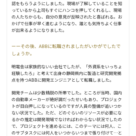
認をもらうようにしました。現場が了解していることを知
っているから上司もすぐにハンコを押してくれるし、現場
の人たちからも、自分の意見が反映されたと喜ばれる。お
かげで仕事が早く進むようになり、誰とも気持ちよく仕事
が出来るようになりました。
その後、ABBに転職されましたがいかがでしたで
しょうか。
明電舎は家族的ないい会社でしたが、「外資系をいっちょ
経験したろ」と考えて出身の静岡県内に製造と研究開発拠
点を持つABBに開発エンジニアとして転職しました。
開発チームは少数精鋭の所帯でした。ところが当時、国内
の自動車メーカーが絶好調だったせいもあり、プロジェク
トが目白押しになっているのですが人員の整備が追いつか
ない状況でした。ただ、どのぐらいのリソースが必要にな
るかの推定は開発現場でなければわからない状況でしたの
で、プロジェクトを進めるには、このテーマには何人、こ
のサブタスクには何人をいつからいつまで張り付けて…と