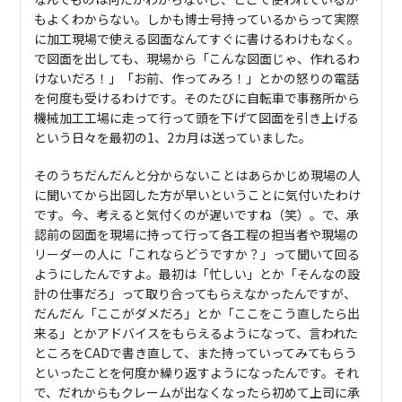
もよくわからない。しかも博士号持っているからって実際
に加工現場で使える図面なんてすぐに書けるわけもなく。
で図面を出しても、現場から「こんな図面じゃ、作れるわ
けないだろ！」「お前、作ってみろ！」とかの怒りの電話
を何度も受けるわけです。そのたびに自転車で事務所から
機械加工工場に走って行って頭を下げて図面を引き上げる
という日々を最初の1、2カ月は送っていました。
そのうちだんだんと分からないことはあらかじめ現場の人
に聞いてから出図した方が早いということに気付いたわけ
です。今、考えると気付くのが遅いですね（笑）。で、承
認前の図面を現場に持って行って各工程の担当者や現場の
リーダーの人に「これならどうですか？」って聞いて回る
ようにしたんですよ。最初は「忙しい」とか「そんなの設
計の仕事だろ」って取り合ってもらえなかったんですが、
だんだん「ここがダメだろ」とか「ここをこう直したら出
来る」とかアドバイスをもらえるようになって、言われた
ところをCADで書き直して、また持っていってみてもらう
といったことを何度か繰り返すようになったんです。それ
で、だれからもクレームが出なくなったら初めて上司に承