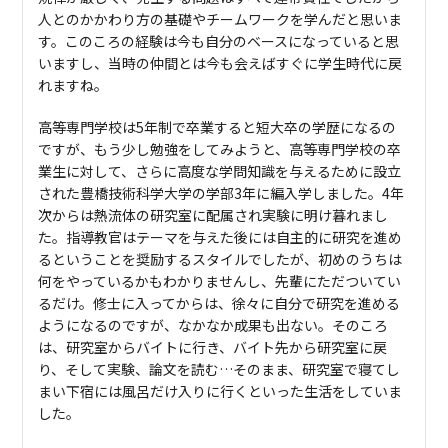
人とのかかわり方の基礎やチームワークを学んだと思いま
す。このころの経験は今も自分のベースになっていると思
いますし、当時の仲間とは今も会えばすぐに学生時代に戻
れますね。
高等専門学校は5年制で卒業すると短大卒の学歴になるの
ですが、もう少し勉強をしてみようと、高等専門学校の卒
業生に対して、さらに高度な学問知識を与えるために設立
された豊橋技術科学大学の学部3年に編入学しました。4年
次からは熱流体の研究室に配属され実験に明け暮れまし
た。指導教官はテーマを与えた後には自主的に研究を進め
るということを奨励するスタイルでしたが、初めのうちは
何をやっているかもわかりませんし、先輩にただついてい
るだけ。修士に入ってからは、徐々に自分で研究を進める
ようになるのですが、なかなか成果も出ない。そのころ
は、研究室からバイトに行き、バイト先から研究室に戻
り、そして実験、論文を読む…そのまま、研究室で寝てし
まい下宿には風呂だけ入りに行くといった生活をしていま
した。