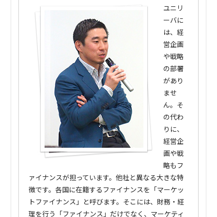
ユニリ
ーバに
は、経
営企画
や戦略
の部署
があり
ませ
ん。そ
の代わ
りに、
経営企
画や戦
略もフ
ァイナンスが担っています。他社と異なる大きな特
徴です。各国に在籍するファイナンスを「マーケッ
トファイナンス」と呼びます。そこには、財務・経
理を行う「ファイナンス」だけでなく、マーケティ