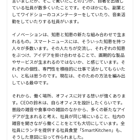
言いましたが、そこで驚いたことの1つが、自著を出版し
ている社員が数多くいたことです。そのほかにも、副業と
してワイドショーのコメンテーターをしていたり、音楽活
動をしていたりする社員がいます。
イノベーションは、知恵と知恵の新たな組み合わせで生ま
れるもの。スマートニュースには、そういった知恵を持つ
人々が多数います。その人たちが交流し、それぞれの知恵
をぶつけ、アイデアを掛け合わせることで、画期的な製品
やサービスが生まれるのではないか、と感じています。そ
れぞれの個性、専門性を積極的に仕事で活かしてもらいた
い、と私は思うのです。現在は、そのための方法を編み出
している最中です。
それから、働く場所、オフィスに対する想いが強くありま
す。CEOの鈴木は、自らオフィスを設計したくらいです。
普段の雑音や食事中の雑談のなかから、多くの新たなアイ
デアが生まれると考え、社員が同じ場にいること、社内の
雑音を聞きながら働くことをとても大切にしています。全
社員にランチを提供する社員食堂「SmartKitchen」も、
そうした意図に沿って作られました。