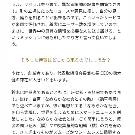
ラル、リベラル寄りまで、異なる論調の記事を閲覧できま
す。別の⽴場にたったニュースや意見に接し、⾃分の⾒
⽅、偏りを知ることが出来るのです。こういったサービス
が⽶国で評価され、着実にユーザー数を増やしています。
まさに「世界中の良質な情報を必要な人に送り届ける」と
いうミッションに最も即したやり方と言って良いでしょ
う。
そうした特徴はどこから来るのでしょうか？
やはり、創業者であり、代表取締役会長兼社長 CEOの鈴木
健の存在が大きいと思います。
鈴木は経営者であるとともに、研究者・思想家でもありま
す。彼は、自著『なめらかな社会とその敵』（勁草書房）
でも述べていますが、彼が理想とする「なめらかな社会」
を自ら実現し、世界を変えるためにスマートニュースを創
業しました。なめらかな社会とは、ごく簡単に言うと、資
源の囲い込み（膜）や中央集権的な組織（核）の力を弱め
て、さまざまなものがスムーズかつシームレスに循環する