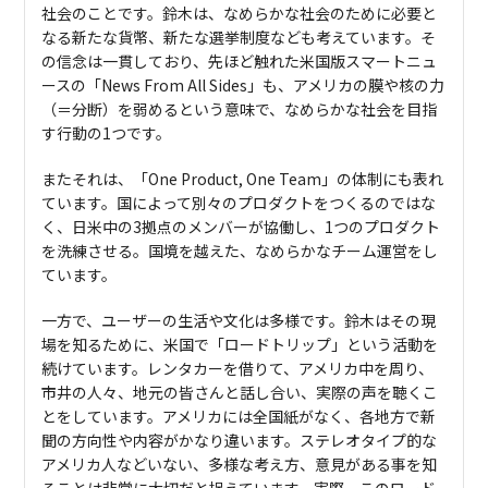
社会のことです。鈴木は、なめらかな社会のために必要と
なる新たな貨幣、新たな選挙制度なども考えています。そ
の信念は一貫しており、先ほど触れた米国版スマートニュ
ースの「News From All Sides」も、アメリカの膜や核の力
（＝分断）を弱めるという意味で、なめらかな社会を目指
す行動の1つです。
またそれは、「One Product, One Team」の体制にも表れ
ています。国によって別々のプロダクトをつくるのではな
く、日米中の3拠点のメンバーが協働し、1つのプロダクト
を洗練させる。国境を越えた、なめらかなチーム運営をし
ています。
一方で、ユーザーの生活や文化は多様です。鈴木はその現
場を知るために、米国で「ロードトリップ」という活動を
続けています。レンタカーを借りて、アメリカ中を周り、
市井の人々、地元の皆さんと話し合い、実際の声を聴くこ
とをしています。アメリカには全国紙がなく、各地方で新
聞の方向性や内容がかなり違います。ステレオタイプ的な
アメリカ人などいない、多様な考え方、意見がある事を知
ることは非常に大切だと捉えています。実際、このロード