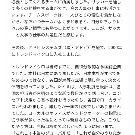
必要としてくれるチームに所属しました。サッカーを通し
て多くの経験をする事ができ、今の人事の仕事にも活きて
います。チームスポーツは、一人ひとりの個性を活かしな
がら、なおかつチームがよくまとまると、自分たちよりレ
ベルの高い相手にも勝つことができます。ここが、サッカ
ーと人事の仕事の共通性だと感じます。
その後、アドビシステムズ（現・アドビ）を経て、2000年
にトレンドマイクロに入社しました。
トレンドマイクロは当時すでに、自律分散的な多国籍企業
でした。本社は日本にありましたが、日本本社がすべてを
決めるのではなく、各国が対等な立場で話し合って決める
体制を取っていました。たとえば、人事制度を設計は、各
国の担当者が合宿のような形で数日かけて話し合い、コン
セプト決定から基本設計を行ったのち、各国でローカライ
ズが行われました。誰しもが一国の代表でしかありません
でした。ローカルのオフィスがヘッドクオーターの指示に
従う事が多かった私にとっては新鮮なものでした。こうし
たやり方は、当時は極めて珍しかったように思います。
「これこそ本当のグローバルだ」「これが自分のやりたか