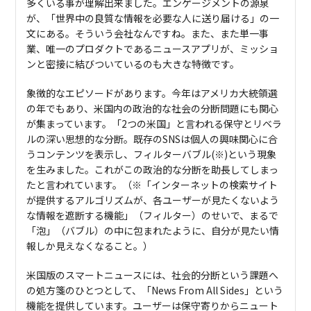
多くいる事が理解出来ました。エンゲージメントの源泉
が、「世界中の良質な情報を必要な人に送り届ける」の一
文にある。そういう会社なんですね。また、また単一事
業、唯一のプロダクトであるニュースアプリが、ミッショ
ンと密接に結びついているのも大きな特徴です。
象徴的なエピソードがあります。今年はアメリカ大統領選
の年でもあり、⽶国内の政治的な社会の分断問題にも関心
が集まっています。「2つの⽶国」と⾔われる保守とリベラ
ルの深い思想的な分断。既存のSNSは個⼈の興味関⼼に合
うコンテンツを表⽰し、フィルターバブル(※)という現象
を⽣みました。これがこの政治的な分断を助⻑してしまっ
たと⾔われています。（※「インターネットの検索サイト
が提供するアルゴリズムが、各ユーザーが見たくないよう
な情報を遮断する機能」（フィルター）のせいで、まるで
「泡」（バブル）の中に包まれたように、自分が見たい情
報しか見えなくなること。）
⽶国版のスマートニュースには、社会的分断という課題へ
の処⽅箋のひとつとして、「News From All Sides」という
機能を提供しています。ユーザーは保守寄りからニュート