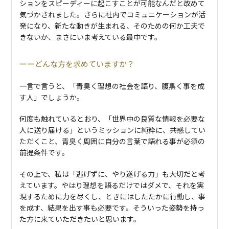
ションをスピーディーに起こすことが可能なんだと改めて
気づかされました。さらに社内でコミュニケーションが活
発になり、新たな動きが生まれる、そのための何か工夫で
きないか、まさにいま考えている最中です。
どんな方を求めていますか？
一言で言うと、「青臭く理想の社会を語り、腹黒く事を成
す人」でしょうか。
何度も触れているとおり、「世界中の良質な情報を必要な
人に送り届ける」というミッションに純粋に、共感してい
ただくこと、青臭く周囲に自分の言葉で語れる事が必須の
前提条件です。
その上で、私は「逃げずに、やり遂げる力」も大切だと考
えています。やはり理想を語るだけではダメで、それを実
現するために力を尽くし、ときにはしたたかに行動し、事
を成す、結果を出す事も必要です。そういった姿勢を持っ
た方に来ていただきたいと思います。