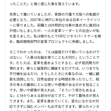
ったことだ」と強く感じた事を覚えています。
充実して働いていましたが、家族の介護で大阪への転居が
必要となり、2007年に神戸に本社のある日本イーライリリ
ーに移りました。前職とは対照的な仕事の進め方に最初は
戸惑いもしましたが、一人の変革リーダーとの出会いが私
を変えました。私は彼のもとでHRビジネスパートナーを務
め、臨床開発部門の変革プロジェクトに参画しました。
そこでわかったのは、「人は論理だけで動いているわけで
はない」「人事は右脳を使うことも大切だ」ということで
す。たとえば、変革を進めようとすると、必ず抵抗勢力が
現れます。彼らと論理的に議論するだけでは、いつまでも
平行線を辿るだけ。そうしたときに大事なのは、一緒に顧
客を訪問したり、日常会話をする時間を持ったりして、相
手の考えの裏側にどんな想いや感情があるのかを知ること
です。想いや感情が見えれば、「そういう見方もあるよ
な」と分かりあえる部分が出てきて、やがて着地点が見え
てきます。また、変革を進めていくと、変化になかなか対
応できずに悩むメンバーも必ず出てきます。彼らのメンタ