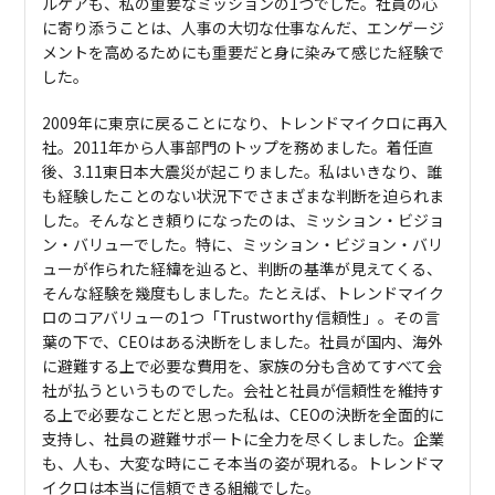
ルケアも、私の重要なミッションの1つでした。社員の心
に寄り添うことは、人事の大切な仕事なんだ、エンゲージ
メントを高めるためにも重要だと身に染みて感じた経験で
した。
2009年に東京に戻ることになり、トレンドマイクロに再入
社。2011年から人事部門のトップを務めました。着任直
後、3.11東日本大震災が起こりました。私はいきなり、誰
も経験したことのない状況下でさまざまな判断を迫られま
した。そんなとき頼りになったのは、ミッション・ビジョ
ン・バリューでした。特に、ミッション・ビジョン・バリ
ューが作られた経緯を辿ると、判断の基準が見えてくる、
そんな経験を幾度もしました。たとえば、トレンドマイク
ロのコアバリューの1つ「Trustworthy 信頼性」。その言
葉の下で、CEOはある決断をしました。社員が国内、海外
に避難する上で必要な費用を、家族の分も含めてすべて会
社が払うというものでした。会社と社員が信頼性を維持す
る上で必要なことだと思った私は、CEOの決断を全面的に
支持し、社員の避難サポートに全力を尽くしました。企業
も、人も、大変な時にこそ本当の姿が現れる。トレンドマ
イクロは本当に信頼できる組織でした。