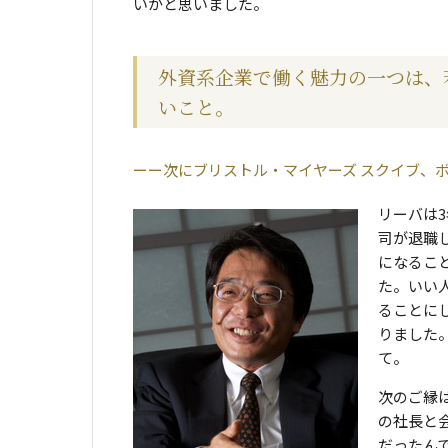
いかと思いました。
外資系企業で働く魅力の一つは、
いこと。
次にブリストル・マイヤーズ スクイブ、
リーバは
司が退職
になるこ
た。いい
ることに
りました
て。
次のご縁
の社長と
だったん