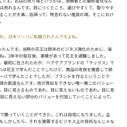
んです。お店の売り場というのは、消費者との最終接点なん
は売れるんです。目につくところ、選びやすくて、取りやす
ることが大事。店頭って、物言わない推奨の場。そこにおけ
。
れ、日本リーバに転職されたんですよね。
ったんです。当時の花王は欧米のビジネス強化のために、海
すね。2年半の駐在後、事情があって花王を退職しました。
、最初に任されたのが、ヘアケアブランドの「ラックス」で
これは花王で学んだことでしたけど、商品の改良を徹底して続
ーバで学んだことでしたが、ブランドを作るということで
値の創造なんです。他が真似をできない唯一無二のバリュー
。目に見えるものであれ、目に見えないものであれ。目に見
目に見えない部分のバリューを付加していくことによって、
で勝っていくことができた。これは自信になりました。企
もしかしたら、それを陵駕するビジネス上の技術なんじゃな