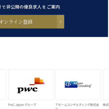
録
非公開の優良求人
ご案内
で
を
オンライン登録
PwC Japan グループ
アビームコンサルティング株式会
株式