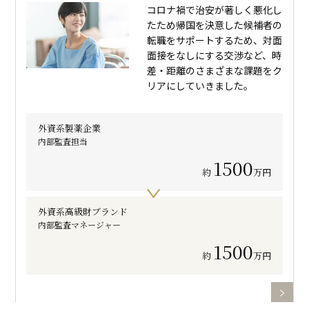
コロナ禍で治安が著しく悪化し
たため帰国を決意した候補者の
転職をサポートするため、対面
面接をなしにする交渉など、時
差・距離のさまざまな課題をク
リアにしていきました。
外資系製薬企業
内部監査担当
1500
約
万円
外資系高級財ブランド
内部監査マネージャー
1500
約
万円