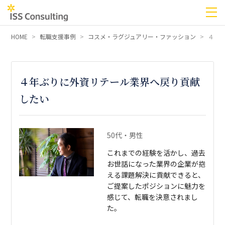
HOME
転職支援事例
コスメ・ラグジュアリー・ファッション
４年
４年ぶりに外資リテール業界へ戻り貢献
したい
50代・男性
これまでの経験を活かし、過去
お世話になった業界の企業が抱
える課題解決に貢献できると、
ご提案したポジションに魅力を
感じて、転職を決意されまし
た。