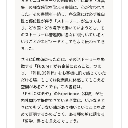
まるでニューヨークの図書館で手に取る「写真
集」の様な感覚を覚える書籍に、心が奪われま
した。その書籍を一読し、各企業には必ず独自
性と優位性が伴う「ストーリー」が生きてお
り、どの国・どの場所で働いていようとも、そ
のストーリーは普遍的に各々に根付いていると
いうことがエピソードとしてもよく伝わってき
ました。
さらに印象深かった点は、そのストーリーを象
徴する「Future」が各企業にあること、つま
り、「PHILOSPHY」をお客様に肌で感じていた
だける場、もしくは従業員に体感してもらえる
空間があることです。この書籍は、
「PHILOSOPHY」 のExperience（体験）が社
内外問わず提供できている企業は、いかなると
きにでもブレない軸があり強いということを改
めて証明するかのごとく、ある種の腑に落ちる
「哲学」書とも言えるでしょう。