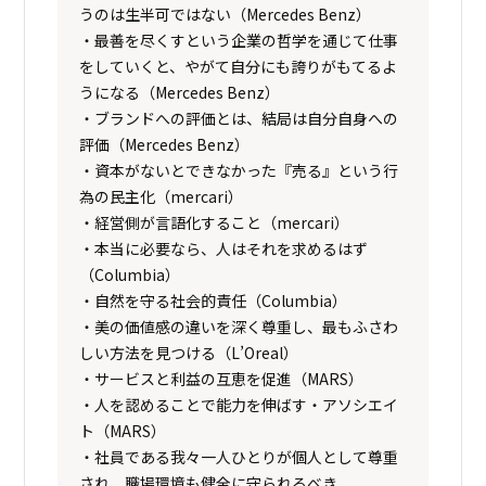
うのは生半可ではない（Mercedes Benz）
・最善を尽くすという企業の哲学を通じて仕事
をしていくと、やがて自分にも誇りがもてるよ
うになる（Mercedes Benz）
・ブランドへの評価とは、結局は自分自身への
評価（Mercedes Benz）
・資本がないとできなかった『売る』という行
為の民主化（mercari）
・経営側が言語化すること（mercari）
・本当に必要なら、人はそれを求めるはず
（Columbia）
・自然を守る社会的責任（Columbia）
・美の価値感の違いを深く尊重し、最もふさわ
しい方法を見つける（L’Oreal）
・サービスと利益の互恵を促進（MARS）
・人を認めることで能力を伸ばす・アソシエイ
ト（MARS）
・社員である我々一人ひとりが個人として尊重
され、職場環境も健全に守られるべき