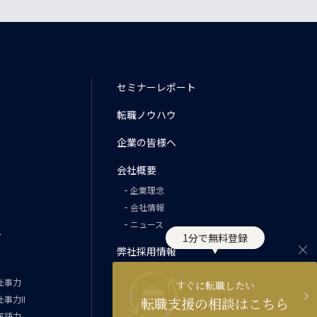
セミナーレポート
転職ノウハウ
企業の皆様へ
会社概要
企業理念
会社情報
ニュース
ー
1分で無料登録
弊社採用情報
ISSコンサルティングで働く価値
仕事力
すぐに転職したい
メンバー紹介
事力II
転職支援の相談はこちら
募集要項
英語力