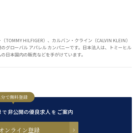
（TOMMY HILFIGER）、カルバン・クライン（CALVIN KLEIN）
のグローバル アパレル カンパニーです。日本法人は、トミーヒル
ムの日本国内の販売などを手がけています。
1分で無料登録
録
非公開の優良求人
ご案内
で
を
オンライン登録