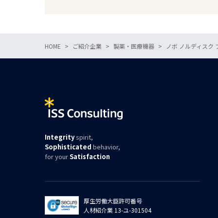
HOME
ご紹介企業
製薬・医療機器
ノボ ノルディスク
Integrity
spirit,
Sophisticated
behavior,
for your
Satisfaction
厚生労働大臣許可番号
人材紹介業 13-ユ-301504