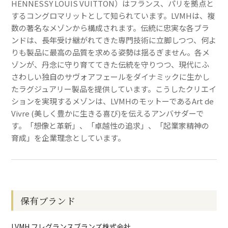
HENNESSY LOUIS VUITTON）はフランス、パリを拠点と
するコングロマリットとして知られています。LVMHは、複
数の著名なメゾンから構成されます。伝統に忠実な各ブラ
ンドは、長年受け継がれてきた専門技術に立脚しつつ、何よ
りも製品に最高の品質を求める姿勢は揺るぎません。各メ
ゾンが、丹念に守り育ててきた伝統を守りつつ、現代にふ
さわしい独自のサヴォアフェールをダイナミックに生かし
たラグジュアリー製品を提供しています。こうしたクリエイ
ションを実現するメゾンは、LVMHのモットーであるArt de
Vivre (美しく豊かに生きる喜び)を伝えるアンバサダーで
す。「想像と革新」、「卓越性の追求」、「起業家精神の
育成」を企業理念としています。
保有ブランド
LVMH フレグランスブランズ株式会社