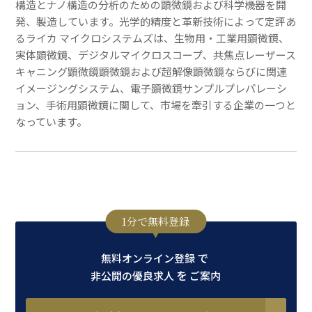
構造とナノ構造の分析のための顕微鏡および科学機器を開
発、製造しています。光学的精度と革新技術によって定評あ
るライカ マイクロシステムズは、生物用・工業用顕微鏡、
実体顕微鏡、デジタルマイクロスコープ、共焦点レーザース
キャニング顕微鏡顕微鏡および超解像顕微鏡ならびに関連
イメージングシステム、電子顕微鏡サンプルプレパレーシ
ョン、手術用顕微鏡に関して、市場を牽引する企業の一つと
なっています。
1分で無料登録
で
無料オンライン登録
を
非公開の優良求人
ご案内