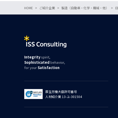
HOME
ご紹介企業
製造（自動車・化学・機械・他）
Integrity
spirit,
Sophisticated
behavior,
for your
Satisfaction
厚生労働大臣許可番号
人材紹介業 13-ユ-301504