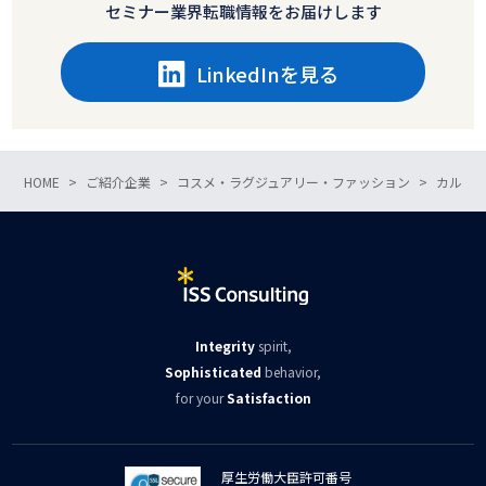
セミナー業界転職情報をお届けします
LinkedInを見る
HOME
ご紹介企業
コスメ・ラグジュアリー・ファッション
カルツ
Integrity
spirit,
Sophisticated
behavior,
for your
Satisfaction
厚生労働大臣許可番号